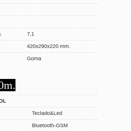
.
7,1
420x290x220 mm.
Goma
0m.
OL
Teclado&Led
Bluetooth-GSM